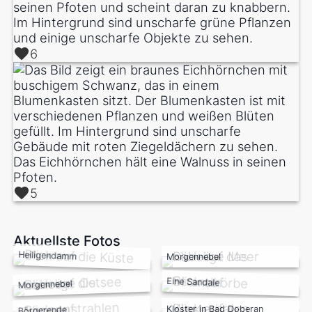
6
5
Aktuellste Fotos
Heiligendamm
Morgennebel
Eine Sandale
Morgennebel
Kloster in Bad Doberan
Börgerende