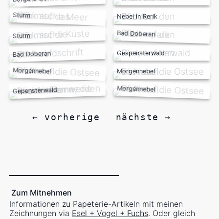
Sturm
Nebel in Rerik
Bad Doberan
Sturm
Gespensterwald
Bad Doberan
Morgennebel
Morgennebel
Morgennebel
Gepensterwald
← vorherige
nächste →
Zum Mitnehmen
Informationen zu Papeterie-Artikeln mit meinen
Zeichnungen via
Esel + Vogel + Fuchs
. Oder gleich