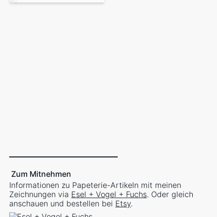
Neugieriges Eichhörnchen auf
Neugieriges Eichhörnchen auf
einem Geländer
einem Geländer
Neugieriges Eichhörnchen auf
Neugieriges Eichhörnchen auf
einem Geländer
einem Geländer
Neugieriges Eichhörnchen auf
Neugieriges Eichhörnchen auf
einem Geländer
einem Metallgeländer
Neugieriges Eichhörnchen auf
Neugieriges Eichhörnchen auf
einem Metallregal
einem Geländer
Neugieriges Eichhörnchen in
Neugieriges Eichhörnchen
blühender Umgebung
trinkt Wasser aus einem Glas
Zum Mitnehmen
Informationen zu Papeterie-Artikeln mit meinen
Zeichnungen via
Esel + Vogel + Fuchs
. Oder gleich
anschauen und bestellen bei
Etsy
.