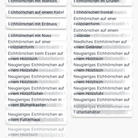
Eichhörnchen mit Walnuss
Eichhörnchen im Grünen
Eichhörnchen auf einem Kabel
Eichhörnchen frontal
Eichhörnchen auf einer
Eichhörnchen mit Erdnuss
Holzplattform
Eichhörnchen auf einem
Eichhörnchen mit Nuss
Geländer
Eichhörnchen auf einer
Niedliches Eichhörnchen auf
Holzplattform
einem Geländer
Eichhörnchen beim Essen auf
Neugieriges Eichhörnchen auf
einem Holztisch
einem Holztisch
Neugieriges Eichhörnchen auf
Neugieriges Eichhörnchen auf
einem Holzstuhl
einem Holztisch
Neugieriges Eichhörnchen an
Neugieriges Eichhörnchen auf
Neugieriges Eichhörnchen auf
einem Futterhaus
einem Holztisch
einem Holztisch
Neugieriges Eichhörnchen auf
Neugieriges Eichhörnchen auf
einem Holzpfosten
einem Holzstuhl
Neugieriges Eichhörnchen in
Neugieriges Eichhörnchen auf
Neugieriges Eichhörnchen auf
einem Blumenkasten
einem Metallgeländer
einem Metallgeländer
Neugieriges Eichhörnchen an
Neugieriges Eichhörnchen mit
einem Futterhaus
Futterbehälter
Neugieriges Eichhörnchen mit
Neugieriges Eichhörnchen auf
Traube
einem Holztisch