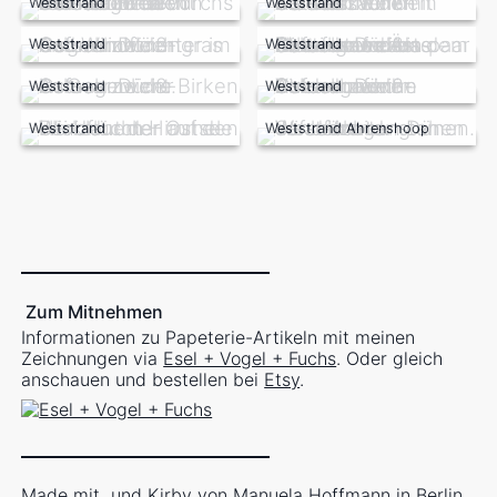
Weststrand
Weststrand
Weststrand
Weststrand
Weststrand
Weststrand
Weststrand
Weststrand Ahrenshoop
Zum Mitnehmen
Informationen zu Papeterie-Artikeln mit meinen
Zeichnungen via
Esel + Vogel + Fuchs
. Oder gleich
anschauen und bestellen bei
Etsy
.
Made mit
und
Kirby
von
Manuela Hoffmann
in Berlin,