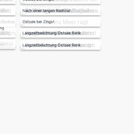
Nach einer langen Radtour
Ostsee bei Zingst
ang
Langzeitbelichtung Ostsee Rerik
Langzeitbelichtung Ostsee Rerik
Ganz Dahlem ist gelb.
Park Babelsberg
Esel Aufkleber
Prerower Strom
Wiecker Bodden am Abend
Weststrand
Hafen Wieck