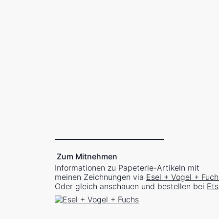
Hohes Ufer Ahrenshoop-Wustrow
Hohes 
Ostsee
Buhne Ahrenshoop
Launische Töpferware
Kaffee 
Parkrunde. Sonne tanken.
Rüdeshe
Winterl
Winterliche Runde durch den Thielpark
Zum Mitnehmen
Informationen zu Papeterie-Artikeln mit
meinen Zeichnungen via
Esel + Vogel + Fuch
Oder gleich anschauen und bestellen bei
Ets