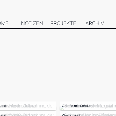
OME
NOTIZEN
PROJEKTE
ARCHIV
rand
Ostsee mit Schaum
rand
Weststrand