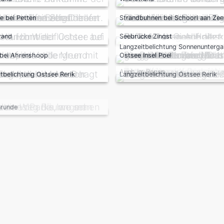
e bei Petten
Strandbuhnen bei Schoorl aan Zee
rick Headz Frankenstein
rand
Seebrücke Zingst
Langzeitbelichtung Sonnenunterg
 bei Ahrenshoop
Ostsee Insel Poel
tbelichtung Ostsee Rerik
Langzeitbelichtung Ostsee Rerik
Auch im Regen
runde
Park Babelsberg
abelsberg
Park Babelsberg
graph Reinigung
Krähe
Prerower Strom
in Prerow
Ahrenshoop
Weststrand Ahrenshoop
n Zingst
Sturm in Zingst
Strand Wustrow