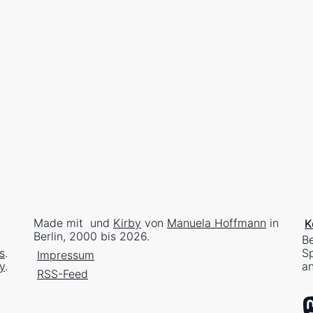
Ufer Ahrenshoop-Wustrow
 Ahrenshoop
Ahrenshoop Hohes Ufer
zu dritt
Kreatives Chaos
Weiß-Blau
imer Platz, Berlin
iche Runde durch den Thielpark
Winterliche Runde durch den Thiel
Made mit
und
Kirby
von
Manuela Hoffmann
in
K
Berlin, 2000 bis 2026.
Be
s
.
Sp
Impressum
y
.
an
RSS-Feed