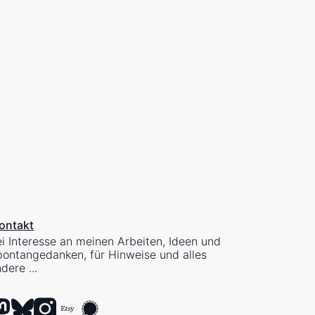
Strand Wustrow
Thielpark
Parkrunde. Sonne tanken.
SMIL. Beim Schaufensterbummel gelernt:
"smil" ist Dänisch für Lächeln.
park
Winterliche Runde durch den Thielpark
ontakt
i Interesse an meinen Arbeiten, Ideen und
ontangedanken, für Hinweise und alles
dere ...