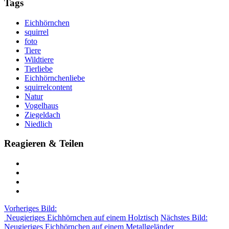
Tags
Eichhörnchen
squirrel
foto
Tiere
Wildtiere
Tierliebe
Eichhörnchenliebe
squirrelcontent
Natur
Vogelhaus
Ziegeldach
Niedlich
Reagieren & Teilen
Vorheriges Bild:
Neugieriges Eichhörnchen auf einem Holztisch
Nächstes Bild:
Neugieriges Eichhörnchen auf einem Metallgeländer