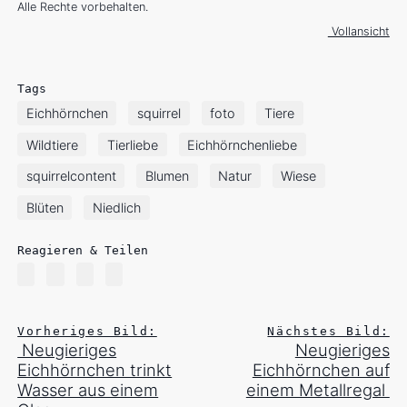
Alle Rechte vorbehalten.
Vollansicht
Tags
Eichhörnchen
squirrel
foto
Tiere
Wildtiere
Tierliebe
Eichhörnchenliebe
squirrelcontent
Blumen
Natur
Wiese
Blüten
Niedlich
Reagieren & Teilen
Vorheriges Bild:
Nächstes Bild:
Neugieriges
Neugieriges
Eichhörnchen trinkt
Eichhörnchen auf
Wasser aus einem
einem Metallregal