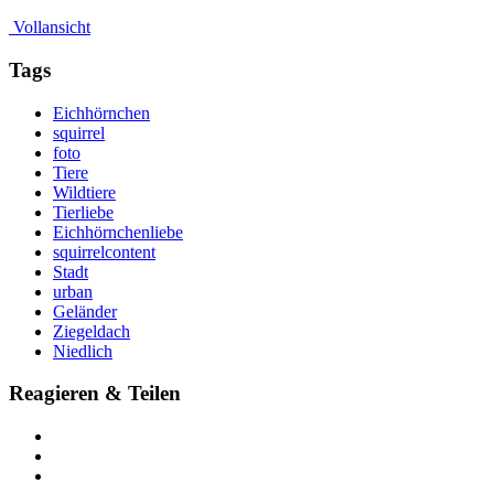
Vollansicht
Tags
Eichhörnchen
squirrel
foto
Tiere
Wildtiere
Tierliebe
Eichhörnchenliebe
squirrelcontent
Stadt
urban
Geländer
Ziegeldach
Niedlich
Reagieren & Teilen