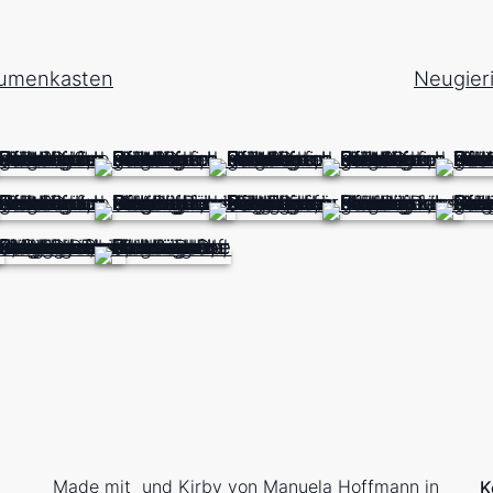
lumenkasten
Neugier
Made mit
und
Kirby
von
Manuela Hoffmann
in
K