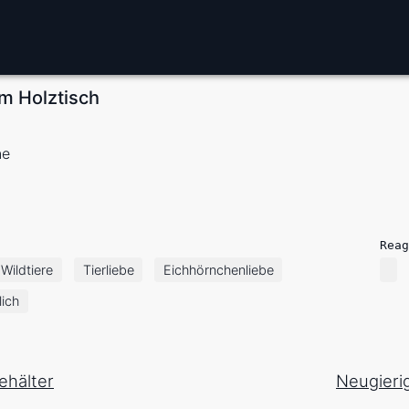
m Holztisch
ne
Reag
Wildtiere
Tierliebe
Eichhörnchenliebe
lich
ehälter
Neugieri