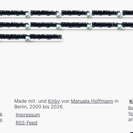
Made mit
und
Kirby
von
Manuela Hoffmann
in
K
Berlin, 2000 bis 2026.
Be
s
.
Sp
Impressum
y
.
an
RSS-Feed