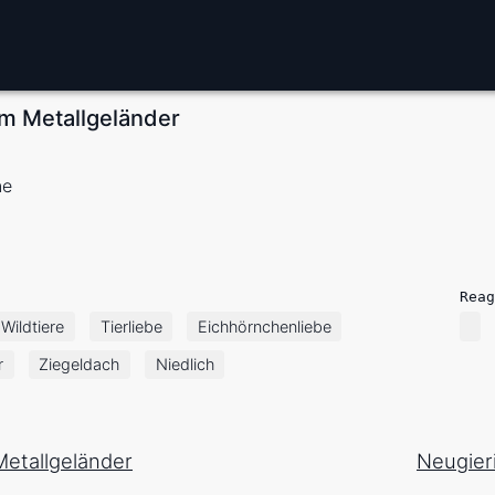
em Metallgeländer
ne
Reag
Wildtiere
Tierliebe
Eichhörnchenliebe
r
Ziegeldach
Niedlich
etallgeländer
Neugier