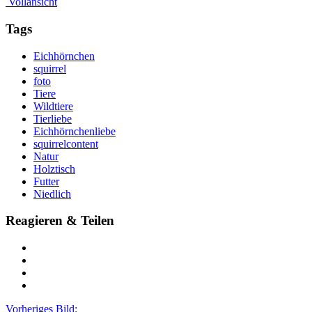
Vollansicht
Tags
Eichhörnchen
squirrel
foto
Tiere
Wildtiere
Tierliebe
Eichhörnchenliebe
squirrelcontent
Natur
Holztisch
Futter
Niedlich
Reagieren & Teilen
Vorheriges Bild: