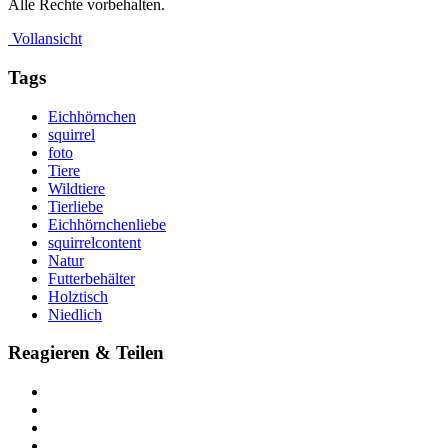
Alle Rechte vorbehalten.
Vollansicht
Tags
Eichhörnchen
squirrel
foto
Tiere
Wildtiere
Tierliebe
Eichhörnchenliebe
squirrelcontent
Natur
Futterbehälter
Holztisch
Niedlich
Reagieren & Teilen