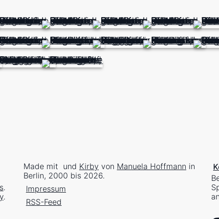
Made mit
und
Kirby
von
Manuela Hoffmann
in
K
Berlin, 2000 bis 2026.
Be
s
.
Sp
Impressum
y
.
an
RSS-Feed