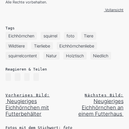
Alle Rechte vorbehalten.
Vollansicht
Tags
Eichhörnchen
squirrel
foto
Tiere
Wildtiere
Tierliebe
Eichhörnchenliebe
squirrelcontent
Natur
Holztisch
Niedlich
Reagieren & Teilen
Vorheriges Bild:
Nächstes Bild:
Neugieriges
Neugieriges
Eichhörnchen mit
Eichhörnchen an
Futterbehälter
einem Futterhaus
Fotos mit dem Stichwort:
foto