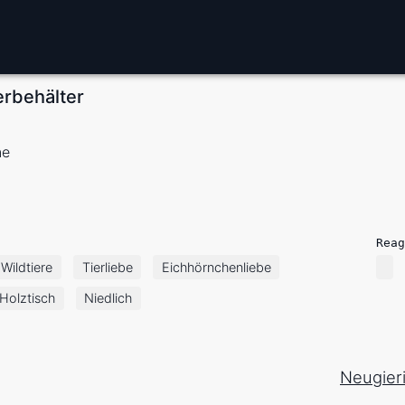
erbehälter
ne
Reag
Wildtiere
Tierliebe
Eichhörnchenliebe
Holztisch
Niedlich
Neugier