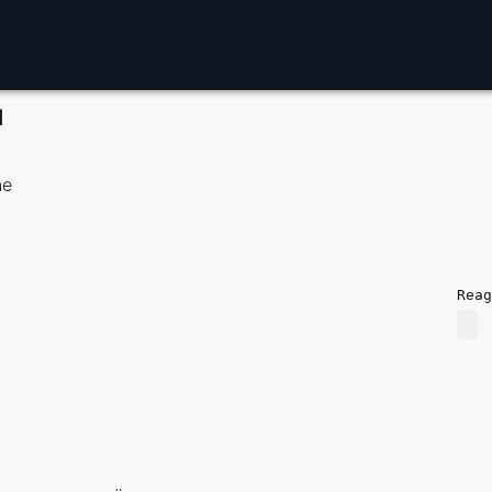
d
ne
Reag