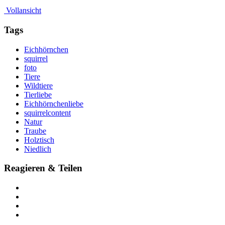
Vollansicht
Tags
Eichhörnchen
squirrel
foto
Tiere
Wildtiere
Tierliebe
Eichhörnchenliebe
squirrelcontent
Natur
Traube
Holztisch
Niedlich
Reagieren & Teilen