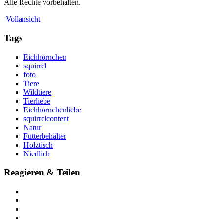
Alle Rechte vorbehalten.
Vollansicht
Tags
Eichhörnchen
squirrel
foto
Tiere
Wildtiere
Tierliebe
Eichhörnchenliebe
squirrelcontent
Natur
Futterbehälter
Holztisch
Niedlich
Reagieren & Teilen