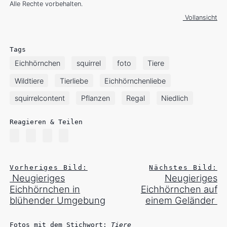
Alle Rechte vorbehalten.
Vollansicht
Tags
Eichhörnchen
squirrel
foto
Tiere
Wildtiere
Tierliebe
Eichhörnchenliebe
squirrelcontent
Pflanzen
Regal
Niedlich
Reagieren & Teilen
Vorheriges Bild:
Nächstes Bild:
Neugieriges
Neugieriges
Eichhörnchen in
Eichhörnchen auf
blühender Umgebung
einem Geländer
Fotos mit dem Stichwort:
Tiere