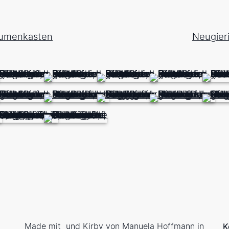
lumenkasten
Neugier
Made mit
und
Kirby
von
Manuela Hoffmann
in
K