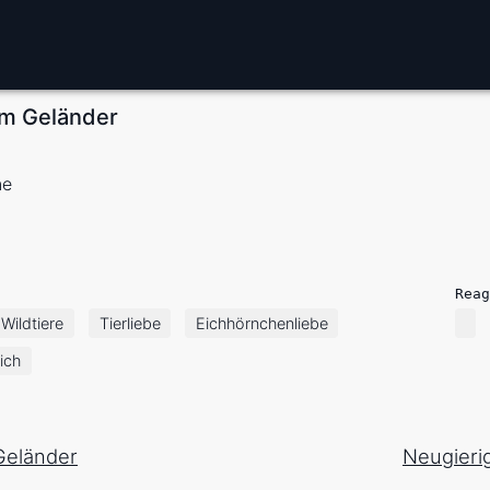
em Geländer
ne
Reag
Wildtiere
Tierliebe
Eichhörnchenliebe
ich
Geländer
Neugieri