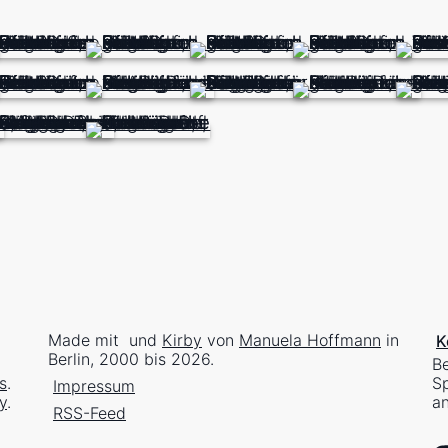
Made mit
und
Kirby
von
Manuela Hoffmann
in
K
Berlin, 2000 bis 2026.
Be
s
.
Sp
Impressum
y
.
an
RSS-Feed