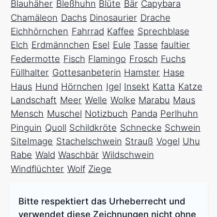
Blauhäher
Bleßhuhn
Blüte
Bär
Capybara
Chamäleon
Dachs
Dinosaurier
Drache
Eichhörnchen
Fahrrad
Kaffee
Sprechblase
Elch
Erdmännchen
Esel
Eule
Tasse
faultier
Federmotte
Fisch
Flamingo
Frosch
Fuchs
Füllhalter
Gottesanbeterin
Hamster
Hase
Haus
Hund
Hörnchen
Igel
Insekt
Katta
Katze
Landschaft
Meer
Welle
Wolke
Marabu
Maus
Mensch
Muschel
Notizbuch
Panda
Perlhuhn
Pinguin
Quoll
Schildkröte
Schnecke
Schwein
SiteImage
Stachelschwein
Strauß
Vogel
Uhu
Rabe
Wald
Waschbär
Wildschwein
Windflüchter
Wolf
Ziege
Bitte respektiert das Urheberrecht und
verwendet diese Zeichnungen nicht ohne