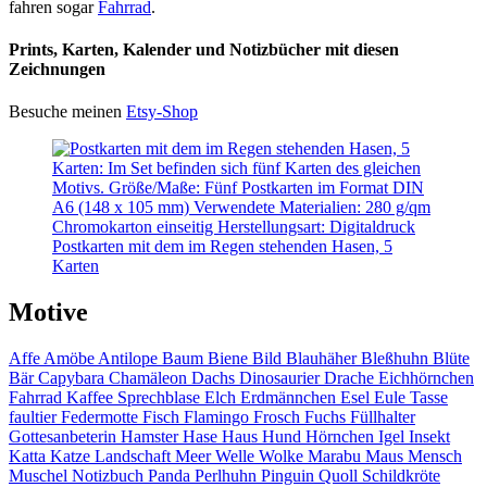
fahren sogar
Fahrrad
.
Prints, Karten, Kalender und Notizbücher mit diesen
Zeichnungen
Besuche meinen
Etsy-Shop
Postkarten mit dem im Regen stehenden Hasen, 5
Karten
Motive
Affe
Amöbe
Antilope
Baum
Biene
Bild
Blauhäher
Bleßhuhn
Blüte
Bär
Capybara
Chamäleon
Dachs
Dinosaurier
Drache
Eichhörnchen
Fahrrad
Kaffee
Sprechblase
Elch
Erdmännchen
Esel
Eule
Tasse
faultier
Federmotte
Fisch
Flamingo
Frosch
Fuchs
Füllhalter
Gottesanbeterin
Hamster
Hase
Haus
Hund
Hörnchen
Igel
Insekt
Katta
Katze
Landschaft
Meer
Welle
Wolke
Marabu
Maus
Mensch
Muschel
Notizbuch
Panda
Perlhuhn
Pinguin
Quoll
Schildkröte