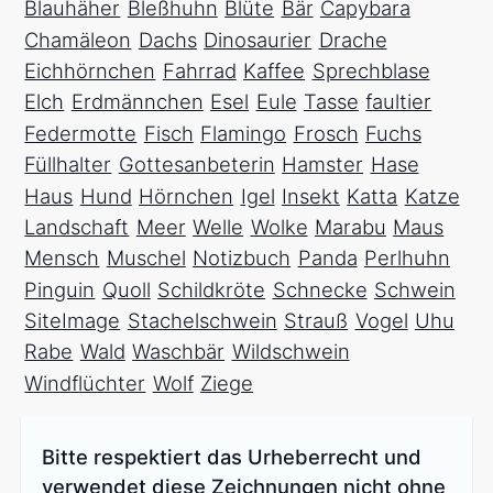
Blauhäher
Bleßhuhn
Blüte
Bär
Capybara
Chamäleon
Dachs
Dinosaurier
Drache
Eichhörnchen
Fahrrad
Kaffee
Sprechblase
Elch
Erdmännchen
Esel
Eule
Tasse
faultier
Federmotte
Fisch
Flamingo
Frosch
Fuchs
Füllhalter
Gottesanbeterin
Hamster
Hase
Haus
Hund
Hörnchen
Igel
Insekt
Katta
Katze
Landschaft
Meer
Welle
Wolke
Marabu
Maus
Mensch
Muschel
Notizbuch
Panda
Perlhuhn
Pinguin
Quoll
Schildkröte
Schnecke
Schwein
SiteImage
Stachelschwein
Strauß
Vogel
Uhu
Rabe
Wald
Waschbär
Wildschwein
Windflüchter
Wolf
Ziege
Bitte respektiert das Urheberrecht und
verwendet diese Zeichnungen nicht ohne