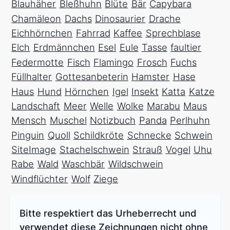
Blauhäher
Bleßhuhn
Blüte
Bär
Capybara
Chamäleon
Dachs
Dinosaurier
Drache
Eichhörnchen
Fahrrad
Kaffee
Sprechblase
Elch
Erdmännchen
Esel
Eule
Tasse
faultier
Federmotte
Fisch
Flamingo
Frosch
Fuchs
Füllhalter
Gottesanbeterin
Hamster
Hase
Haus
Hund
Hörnchen
Igel
Insekt
Katta
Katze
Landschaft
Meer
Welle
Wolke
Marabu
Maus
Mensch
Muschel
Notizbuch
Panda
Perlhuhn
Pinguin
Quoll
Schildkröte
Schnecke
Schwein
SiteImage
Stachelschwein
Strauß
Vogel
Uhu
Rabe
Wald
Waschbär
Wildschwein
Windflüchter
Wolf
Ziege
Bitte respektiert das Urheberrecht und
verwendet diese Zeichnungen nicht ohne