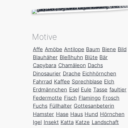
Motive
Affe
Amöbe
Antilope
Baum
Biene
Bild
Blauhäher
Bleßhuhn
Blüte
Bär
Capybara
Chamäleon
Dachs
Dinosaurier
Drache
Eichhörnchen
Fahrrad
Kaffee
Sprechblase
Elch
Erdmännchen
Esel
Eule
Tasse
faultier
Federmotte
Fisch
Flamingo
Frosch
Fuchs
Füllhalter
Gottesanbeterin
Hamster
Hase
Haus
Hund
Hörnchen
Igel
Insekt
Katta
Katze
Landschaft