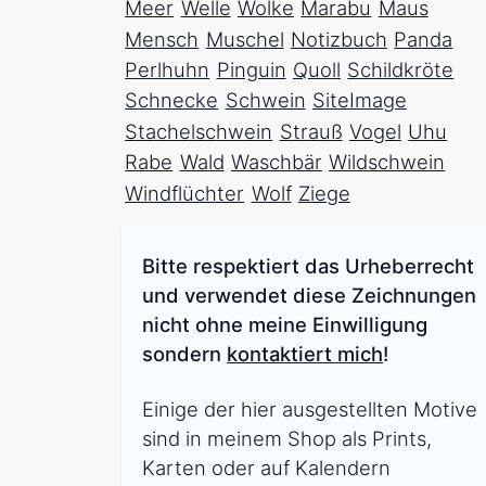
Meer
Welle
Wolke
Marabu
Maus
Mensch
Muschel
Notizbuch
Panda
Perlhuhn
Pinguin
Quoll
Schildkröte
Schnecke
Schwein
SiteImage
Stachelschwein
Strauß
Vogel
Uhu
Rabe
Wald
Waschbär
Wildschwein
Windflüchter
Wolf
Ziege
Bitte respektiert das Urheberrecht
und verwendet diese Zeichnungen
nicht ohne meine Einwilligung
sondern
kontaktiert mich
!
Einige der hier ausgestellten Motive
sind in meinem Shop als Prints,
Karten oder auf Kalendern