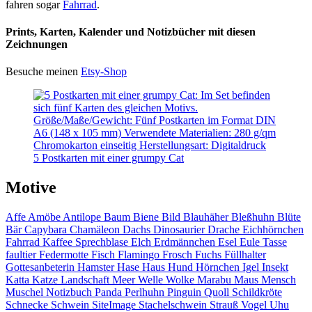
fahren sogar
Fahrrad
.
Prints, Karten, Kalender und Notizbücher mit diesen
Zeichnungen
Besuche meinen
Etsy-Shop
5 Postkarten mit einer grumpy Cat
Motive
Affe
Amöbe
Antilope
Baum
Biene
Bild
Blauhäher
Bleßhuhn
Blüte
Bär
Capybara
Chamäleon
Dachs
Dinosaurier
Drache
Eichhörnchen
Fahrrad
Kaffee
Sprechblase
Elch
Erdmännchen
Esel
Eule
Tasse
faultier
Federmotte
Fisch
Flamingo
Frosch
Fuchs
Füllhalter
Gottesanbeterin
Hamster
Hase
Haus
Hund
Hörnchen
Igel
Insekt
Katta
Katze
Landschaft
Meer
Welle
Wolke
Marabu
Maus
Mensch
Muschel
Notizbuch
Panda
Perlhuhn
Pinguin
Quoll
Schildkröte
Schnecke
Schwein
SiteImage
Stachelschwein
Strauß
Vogel
Uhu