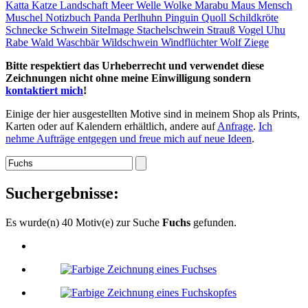
Katta
Katze
Landschaft
Meer
Welle
Wolke
Marabu
Maus
Mensch
Muschel
Notizbuch
Panda
Perlhuhn
Pinguin
Quoll
Schildkröte
Schnecke
Schwein
SiteImage
Stachelschwein
Strauß
Vogel
Uhu
Rabe
Wald
Waschbär
Wildschwein
Windflüchter
Wolf
Ziege
Bitte respektiert das Urheberrecht und verwendet diese
Zeichnungen nicht ohne meine Einwilligung sondern
kontaktiert mich
!
Einige der hier ausgestellten Motive sind in meinem Shop als Prints,
Karten oder auf Kalendern erhältlich, andere auf
Anfrage
.
Ich
nehme Aufträge entgegen und freue mich auf neue Ideen
.
Suchergebnisse:
Es wurde(n) 40 Motiv(e) zur Suche
Fuchs
gefunden.