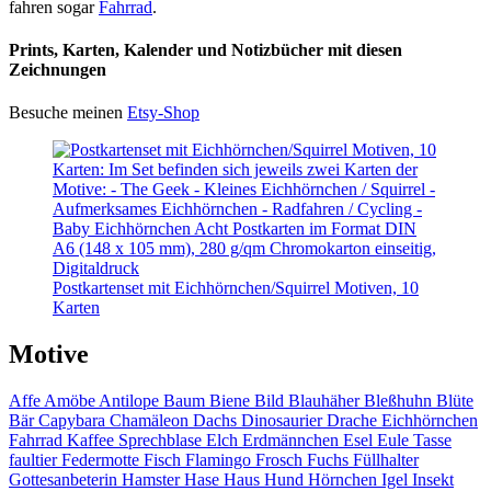
fahren sogar
Fahrrad
.
Prints, Karten, Kalender und Notizbücher mit diesen
Zeichnungen
Besuche meinen
Etsy-Shop
Postkartenset mit Eichhörnchen/Squirrel Motiven, 10
Karten
Motive
Affe
Amöbe
Antilope
Baum
Biene
Bild
Blauhäher
Bleßhuhn
Blüte
Bär
Capybara
Chamäleon
Dachs
Dinosaurier
Drache
Eichhörnchen
Fahrrad
Kaffee
Sprechblase
Elch
Erdmännchen
Esel
Eule
Tasse
faultier
Federmotte
Fisch
Flamingo
Frosch
Fuchs
Füllhalter
Gottesanbeterin
Hamster
Hase
Haus
Hund
Hörnchen
Igel
Insekt