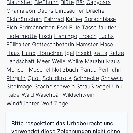
Blauhäher
Bleßhuhn
Blüte
Bär
Capybara
Chamäleon
Dachs
Dinosaurier
Drache
Eichhörnchen
Fahrrad
Kaffee
Sprechblase
Elch
Erdmännchen
Esel
Eule
Tasse
faultier
Federmotte
Fisch
Flamingo
Frosch
Fuchs
Füllhalter
Gottesanbeterin
Hamster
Hase
Haus
Hund
Hörnchen
Igel
Insekt
Katta
Katze
Landschaft
Meer
Welle
Wolke
Marabu
Maus
Mensch
Muschel
Notizbuch
Panda
Perlhuhn
Pinguin
Quoll
Schildkröte
Schnecke
Schwein
SiteImage
Stachelschwein
Strauß
Vogel
Uhu
Rabe
Wald
Waschbär
Wildschwein
Windflüchter
Wolf
Ziege
Bitte respektiert das Urheberrecht und
verwendet diese Zeichnungen nicht ohne