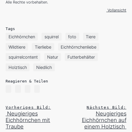
Alle Rechte vorbehalten.
Vollansicht
Tags
Eichhörnchen
squirrel
foto
Tiere
Wildtiere
Tierliebe
Eichhörnchenliebe
squirrelcontent
Natur
Futterbehälter
Holztisch
Niedlich
Reagieren & Teilen
Vorheriges Bild:
Nächstes Bild:
Neugieriges
Neugieriges
Eichhörnchen mit
Eichhörnchen auf
Traube
einem Holztisch