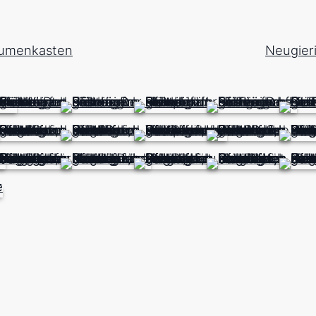
lumenkasten
Neugier