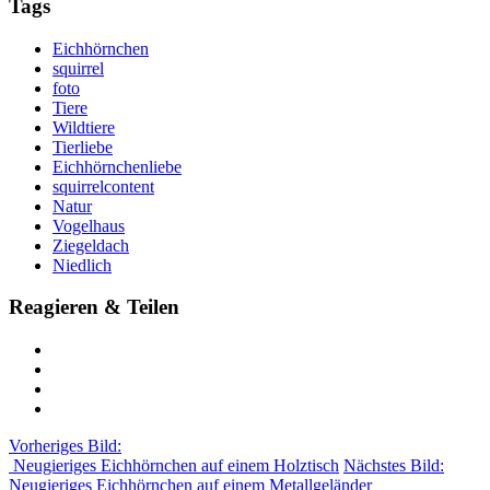
Tags
Eichhörnchen
squirrel
foto
Tiere
Wildtiere
Tierliebe
Eichhörnchenliebe
squirrelcontent
Natur
Vogelhaus
Ziegeldach
Niedlich
Reagieren & Teilen
Vorheriges Bild:
Neugieriges Eichhörnchen auf einem Holztisch
Nächstes Bild:
Neugieriges Eichhörnchen auf einem Metallgeländer