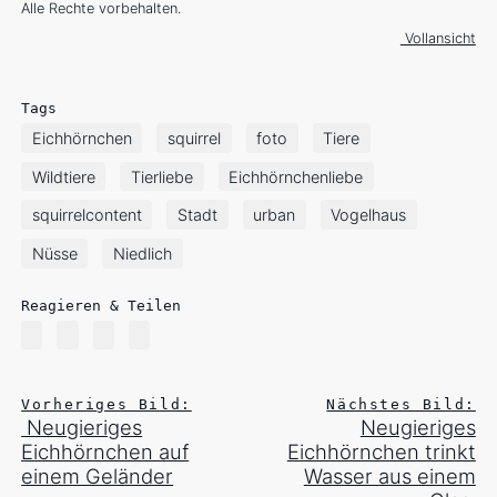
Alle Rechte vorbehalten.
Vollansicht
Tags
Eichhörnchen
squirrel
foto
Tiere
Wildtiere
Tierliebe
Eichhörnchenliebe
squirrelcontent
Stadt
urban
Vogelhaus
Nüsse
Niedlich
Reagieren & Teilen
Vorheriges Bild:
Nächstes Bild:
Neugieriges
Neugieriges
Eichhörnchen auf
Eichhörnchen trinkt
einem Geländer
Wasser aus einem