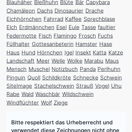
Blauhäher
Bleßhuhn
Blüte
Bär
Capybara
Chamäleon
Dachs
Dinosaurier
Drache
Eichhörnchen
Fahrrad
Kaffee
Sprechblase
Elch
Erdmännchen
Esel
Eule
Tasse
faultier
Federmotte
Fisch
Flamingo
Frosch
Fuchs
Füllhalter
Gottesanbeterin
Hamster
Hase
Haus
Hund
Hörnchen
Igel
Insekt
Katta
Katze
Landschaft
Meer
Welle
Wolke
Marabu
Maus
Mensch
Muschel
Notizbuch
Panda
Perlhuhn
Pinguin
Quoll
Schildkröte
Schnecke
Schwein
SiteImage
Stachelschwein
Strauß
Vogel
Uhu
Rabe
Wald
Waschbär
Wildschwein
Windflüchter
Wolf
Ziege
Bitte respektiert das Urheberrecht und
verwendet diese Zeichnungen nicht ohne