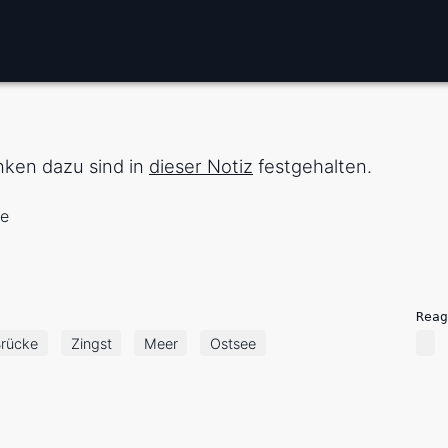
nken dazu sind in
dieser Notiz
festgehalten.
ne
Reag
Brücke
Zingst
Meer
Ostsee