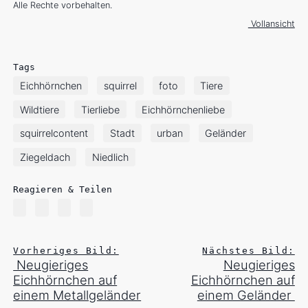
Alle Rechte vorbehalten.
Vollansicht
Tags
Eichhörnchen
squirrel
foto
Tiere
Wildtiere
Tierliebe
Eichhörnchenliebe
squirrelcontent
Stadt
urban
Geländer
Ziegeldach
Niedlich
Reagieren & Teilen
Vorheriges Bild:
Nächstes Bild:
Neugieriges
Neugieriges
Eichhörnchen auf
Eichhörnchen auf
einem Metallgeländer
einem Geländer