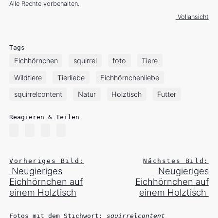
Alle Rechte vorbehalten.
Vollansicht
Tags
Eichhörnchen
squirrel
foto
Tiere
Wildtiere
Tierliebe
Eichhörnchenliebe
squirrelcontent
Natur
Holztisch
Futter
Reagieren & Teilen
Vorheriges Bild:
Nächstes Bild:
Neugieriges
Neugieriges
Eichhörnchen auf
Eichhörnchen auf
einem Holztisch
einem Holztisch
Fotos mit dem Stichwort:
squirrelcontent