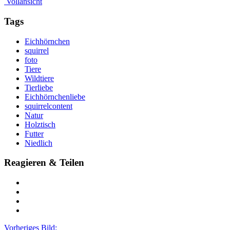
Vollansicht
Tags
Eichhörnchen
squirrel
foto
Tiere
Wildtiere
Tierliebe
Eichhörnchenliebe
squirrelcontent
Natur
Holztisch
Futter
Niedlich
Reagieren & Teilen
Vorheriges Bild: