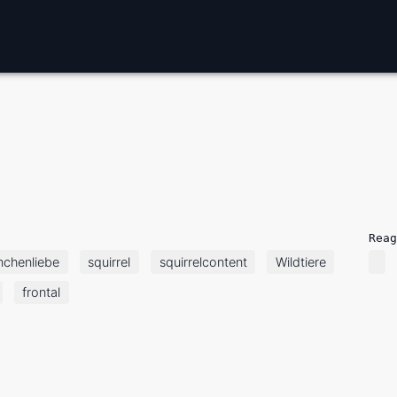
Reag
nchenliebe
squirrel
squirrelcontent
Wildtiere
frontal