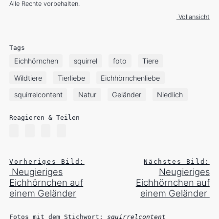
Alle Rechte vorbehalten.
Vollansicht
Tags
Eichhörnchen
squirrel
foto
Tiere
Wildtiere
Tierliebe
Eichhörnchenliebe
squirrelcontent
Natur
Geländer
Niedlich
Reagieren & Teilen
Vorheriges Bild:
Nächstes Bild:
Neugieriges
Neugieriges
Eichhörnchen auf
Eichhörnchen auf
einem Geländer
einem Geländer
Fotos mit dem Stichwort:
squirrelcontent