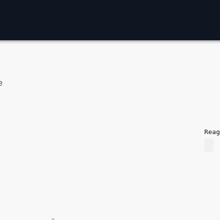
e
Reag