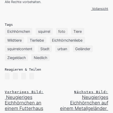
Alle Rechte vorbehalten.
Vollansicht
Tags
Eichhörnchen
squirrel
foto
Tiere
Wildtiere
Tierliebe
Eichhörnchenliebe
squirrelcontent
Stadt
urban
Geländer
Ziegeldach
Niedlich
Reagieren & Teilen
Vorheriges Bild:
Nächstes Bild:
Neugieriges
Neugieriges
Eichhörnchen an
Eichhörnchen auf
einem Futterhaus
einem Metallgeländer