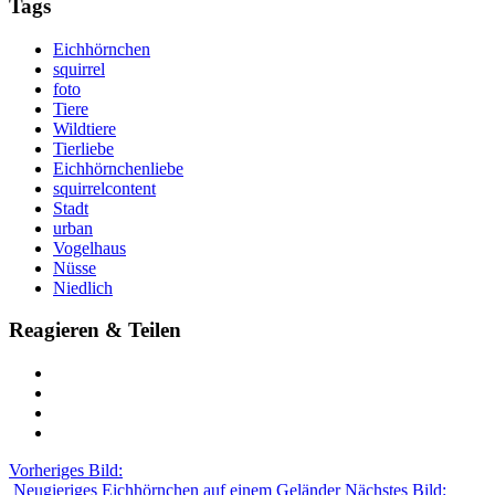
Tags
Eichhörnchen
squirrel
foto
Tiere
Wildtiere
Tierliebe
Eichhörnchenliebe
squirrelcontent
Stadt
urban
Vogelhaus
Nüsse
Niedlich
Reagieren & Teilen
Vorheriges Bild:
Neugieriges Eichhörnchen auf einem Geländer
Nächstes Bild: