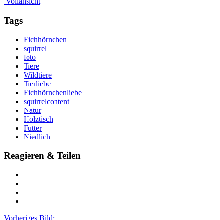
Vollansicht
Tags
Eichhörnchen
squirrel
foto
Tiere
Wildtiere
Tierliebe
Eichhörnchenliebe
squirrelcontent
Natur
Holztisch
Futter
Niedlich
Reagieren & Teilen
Vorheriges Bild: