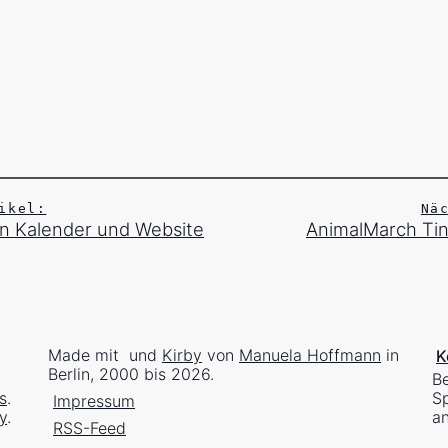
ikel:
Nä
 Kalender und Website
AnimalMarch Ti
Made mit
und
Kirby
von
Manuela Hoffmann
in
K
Berlin, 2000 bis 2026.
Be
s
.
Sp
Impressum
y
.
an
RSS-Feed