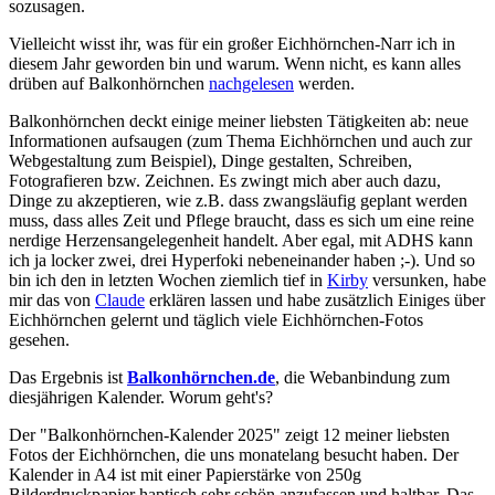
sozusagen.
Vielleicht wisst ihr, was für ein großer Eichhörnchen-Narr ich in
diesem Jahr geworden bin und warum. Wenn nicht, es kann alles
drüben auf Balkonhörnchen
nachgelesen
werden.
Balkonhörnchen deckt einige meiner liebsten Tätigkeiten ab: neue
Informationen aufsaugen (zum Thema Eichhörnchen und auch zur
Webgestaltung zum Beispiel), Dinge gestalten, Schreiben,
Fotografieren bzw. Zeichnen. Es zwingt mich aber auch dazu,
Dinge zu akzeptieren, wie z.B. dass zwangsläufig geplant werden
muss, dass alles Zeit und Pflege braucht, dass es sich um eine reine
nerdige Herzensangelegenheit handelt. Aber egal, mit ADHS kann
ich ja locker zwei, drei Hyperfoki nebeneinander haben ;-). Und so
bin ich den in letzten Wochen ziemlich tief in
Kirby
versunken, habe
mir das von
Claude
erklären lassen und habe zusätzlich Einiges über
Eichhörnchen gelernt und täglich viele Eichhörnchen-Fotos
gesehen.
Das Ergebnis ist
Balkonhörnchen.de
, die Webanbindung zum
diesjährigen Kalender. Worum geht's?
Der "Balkonhörnchen-Kalender 2025" zeigt 12 meiner liebsten
Fotos der Eichhörnchen, die uns monatelang besucht haben. Der
Kalender in A4 ist mit einer Papierstärke von 250g
Bilderdruckpapier haptisch sehr schön anzufassen und haltbar. Das