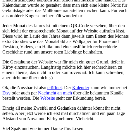
Kalendarium wurde so gestaltet, dass man sich eine kleine Notiz für
Geburtstage oder das Mülltonnenrausstellen machen kann. Für euch
ausprobiert: Kugelschreiber hält wunderbar...
Jeder Monat des Jahres ist mit einem QR-Code versehen, über den
sich leicht der entsprechende Monat auf der Website aufrufen lässt.
Diese wird im Laufe des Jahres dann jeweils zum Ersten des Monats
extra Goodies wie das Monatsbild als Wallpaper für Phone und
Desktop, Videos, ein Haiku und eine ausführlich recherchierte
Geschichte rund um unsere roten Lieblinge beinhalten.
Die Gestaltung der Website war für mich ein guter Grund, tiefer in
Kirby einzutauchen. Langfristig möchte ich hier recherchieren zu
einem Thema, das nicht in oder kontrovers ist. Ich kann schreiben,
aber nicht nur über mich ;-).
Ok, die Nussbar ist also
eröffnet
. Der
Kalender
kann wie immer bei
Etsy
oder auch per
Nachricht an mich
über alle bekannten Kanäle
bestellt werden. Die
Website
steht zur Erkundung bereit.
Einzig all meine Zweifel und Gedanken dahinter könnt ihr nicht
sehen. Aber jetzt werde ich erst mal durchatmen und ein paar Tage
Abstand von Nova und Kirby nehmen. Vielleicht.
Viel Spaß und wie immer Danke fürs Lesen.