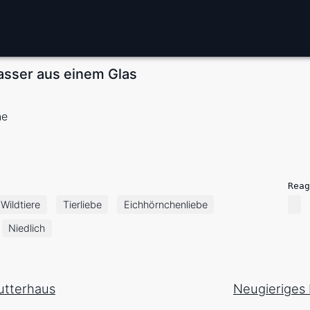
asser aus einem Glas
ne
Reag
Wildtiere
Tierliebe
Eichhörnchenliebe
Niedlich
utterhaus
Neugieriges