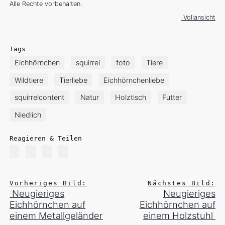
Alle Rechte vorbehalten.
Vollansicht
Tags
Eichhörnchen
squirrel
foto
Tiere
Wildtiere
Tierliebe
Eichhörnchenliebe
squirrelcontent
Natur
Holztisch
Futter
Niedlich
Reagieren & Teilen
Vorheriges Bild:
Nächstes Bild:
Neugieriges
Neugieriges
Eichhörnchen auf
Eichhörnchen auf
einem Metallgeländer
einem Holzstuhl