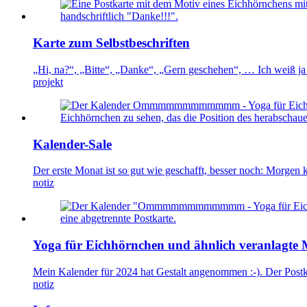
Karte zum Selbstbeschriften
„Hi, na?“, „Bitte“, „Danke“, „Gern geschehen“, … Ich weiß ja
projekt
Kalender-Sale
Der erste Monat ist so gut wie geschafft, besser noch: Morgen 
notiz
Yoga für Eichhörnchen und ähnlich veranlagte
Mein Kalender für 2024 hat Gestalt angenommen :-). Der Postk
notiz