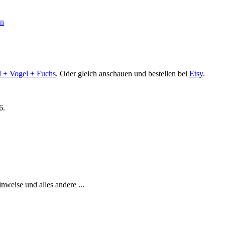
nn
l + Vogel + Fuchs
. Oder gleich anschauen und bestellen bei
Etsy
.
6.
weise und alles andere ...