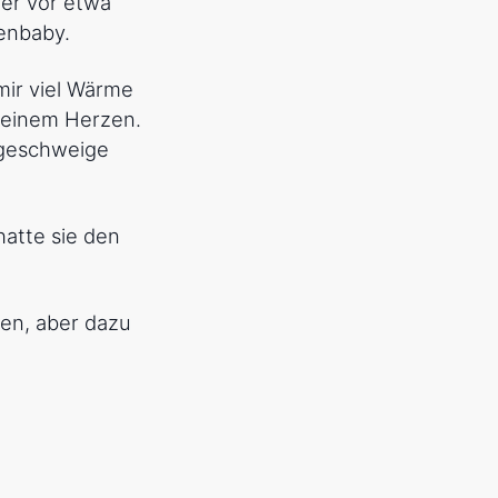
 er vor etwa
enbaby.
 mir viel Wärme
 meinem Herzen.
 geschweige
hatte sie den
en, aber dazu