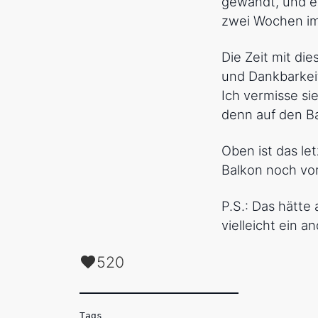
gewandt, und er
zwei Wochen im
Die Zeit mit die
und Dankbarkeit
Ich vermisse si
denn auf den B
Oben ist das le
Balkon noch vo
P.S.: Das hätt
vielleicht ein a
520
Tags