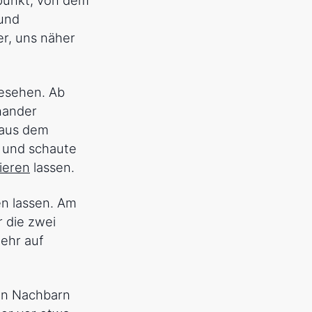
 und
r, uns näher
gesehen. Ab
inander
h aus dem
e und schaute
ieren
lassen.
en lassen. Am
r die zwei
ehr auf
en Nachbarn